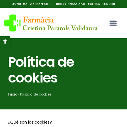
Avda. Coll del Portell, 55 · 08024 Barcelona · Tel. 932 846 900
Sobre nosotro
Tienda Online
Abrir barra de herramientas
Política de
cookies
Inicio
»
Política de cookies
¿Qué son las cookies?